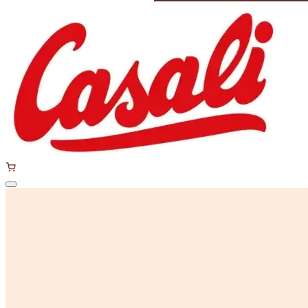
Ugrás a fő tartalomra
Csokoládés banán
Rumos-kókuszos
Márkáink
Manner