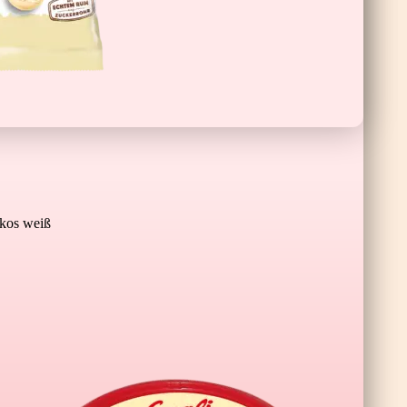
Schoko-Banane XL
os weiß