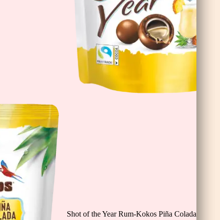
nis
Shot of the Year Rum-Kokos Piña Colada