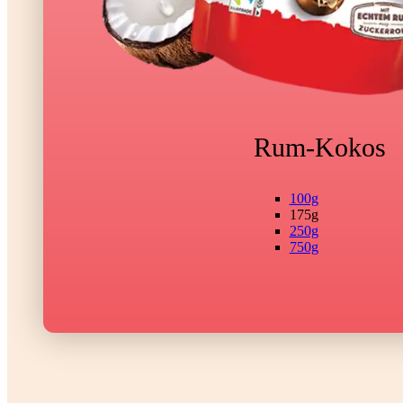
Rum-Kokos
100g
175g
250g
750g