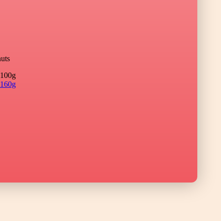
uts
100g
160g