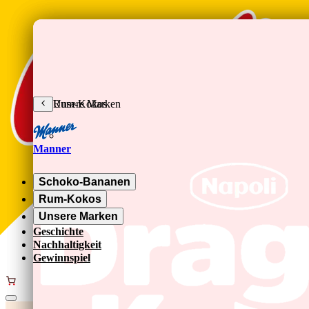
Zum Hauptinhalt springen
Schoko-Bananen
Rum-Kokos
Unsere Marken
Manner
Schoko-Bananen
Rum-Kokos
Unsere Marken
Geschichte
Nachhaltigkeit
Gewinnspiel