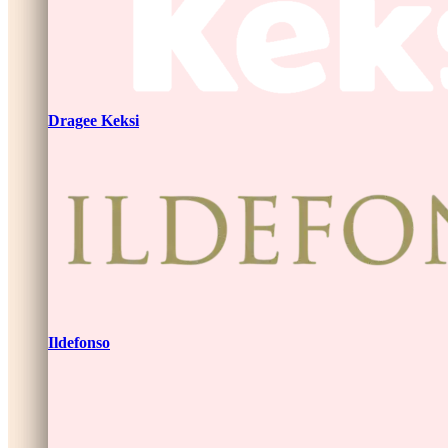
Dragee Keksi
Ildefonso