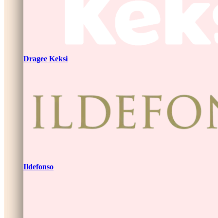
Dragee Keksi
Ildefonso