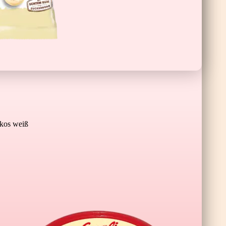
Schoko-Banane XL
os weiß