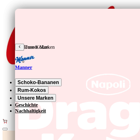
Zum Hauptinhalt springen
Schoko-Bananen
Rum-Kokos
Unsere Marken
Manner
Schoko-Bananen
Rum-Kokos
Unsere Marken
Geschichte
Nachhaltigkeit