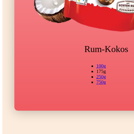
Rum-Kokos
100g
175g
250g
750g