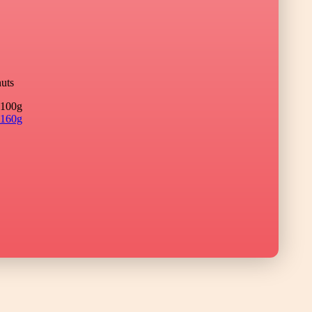
uts
100g
160g