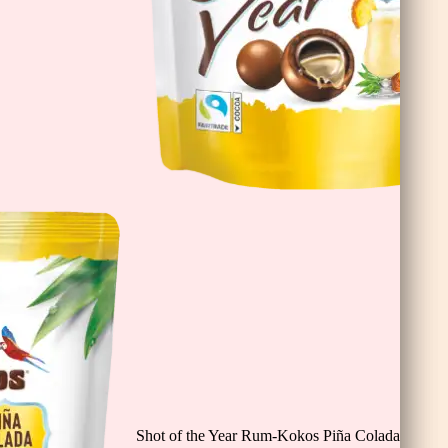
nis
Shot of the Year Rum-Kokos Piña Colada