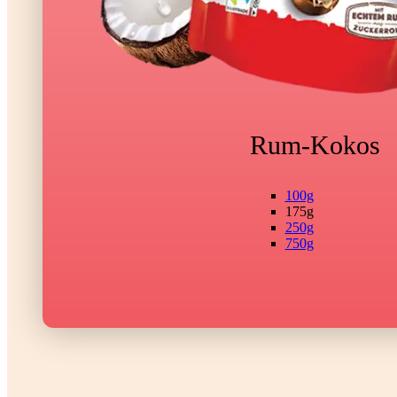
Rum-Kokos
100g
175g
250g
750g