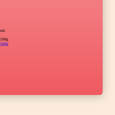
uts
100g
160g