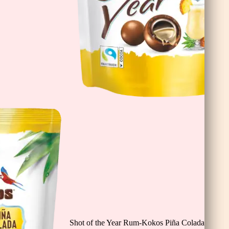
nis
Shot of the Year Rum-Kokos Piña Colada