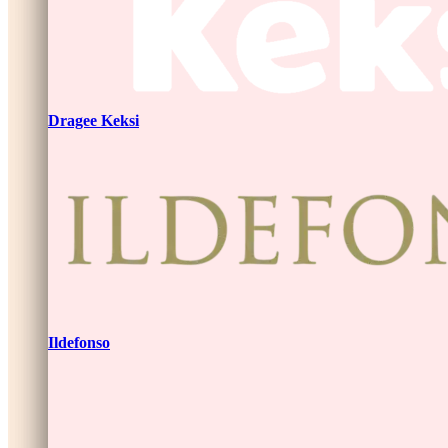
Dragee Keksi
Ildefonso