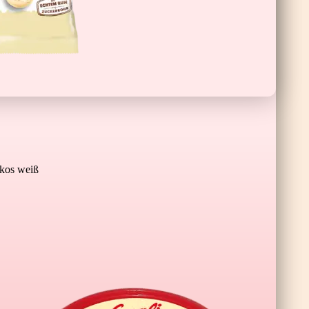
Schoko-Banane XL
os weiß