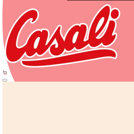
Zum Hauptinhalt springen
Schoko-Bananen
Rum-Kokos
Unsere Marken
Manner