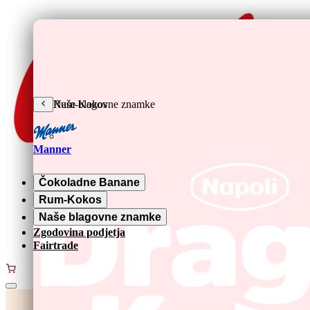
Preskoči na glavno vsebino
Čokoladne Banane
Rum-Kokos
Naše blagovne znamke
Manner
Čokoladne Banane
Rum-Kokos
Naše blagovne znamke
Zgodovina podjetja
Fairtrade