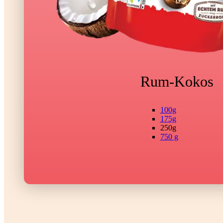
Rum-Kokos
100g
175g
250g
750 g