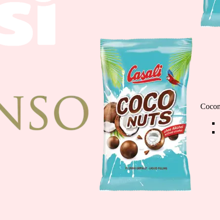
Čokoladne Banane m
110g
Cocon