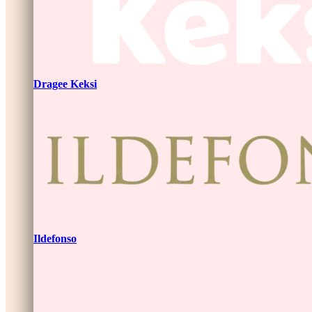
Dragee Keksi
Ildefonso