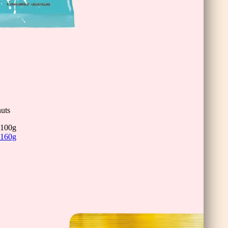
inis
uts
100g
160g