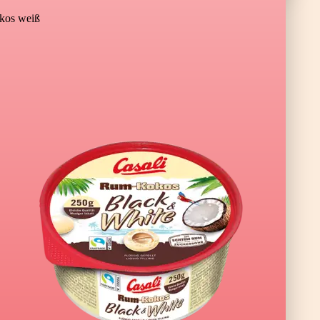
os weiß