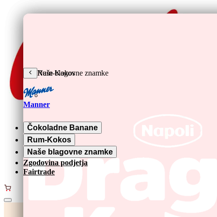
Preskoči na glavno vsebino
Čokoladne Banane
Rum-Kokos
Naše blagovne znamke
Manner
Čokoladne Banane
Rum-Kokos
Naše blagovne znamke
Zgodovina podjetja
Fairtrade