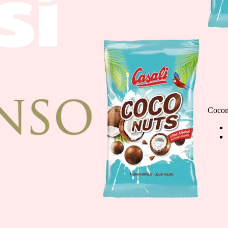
Čokoladne Banane m
110g
Cocon