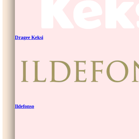
Dragee Keksi
Ildefonso