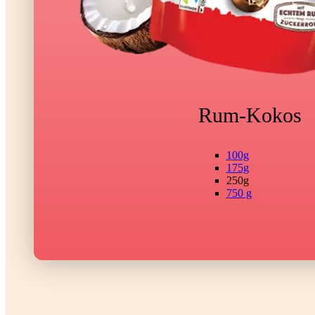
Rum-Kokos
100g
175g
250g
750 g