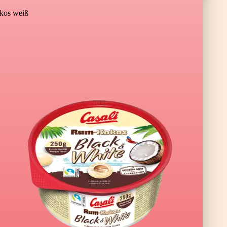
os weiß