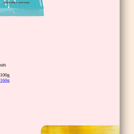
inis
uts
100g
160g