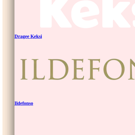
Dragee Keksi
Ildefonso