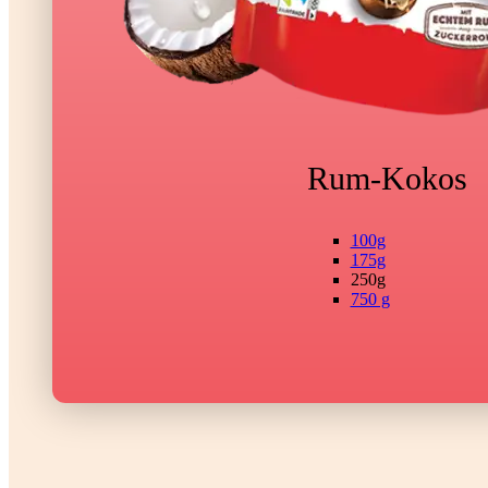
Rum-Kokos
100g
175g
250g
750 g