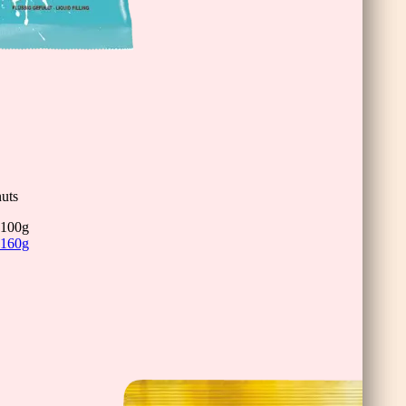
inis
uts
100g
160g