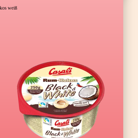
os weiß