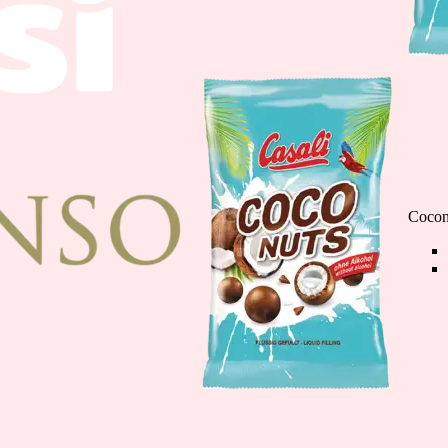
Čokoladne Banane m
110g
Cocon