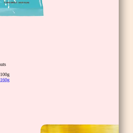
inis
uts
100g
160g