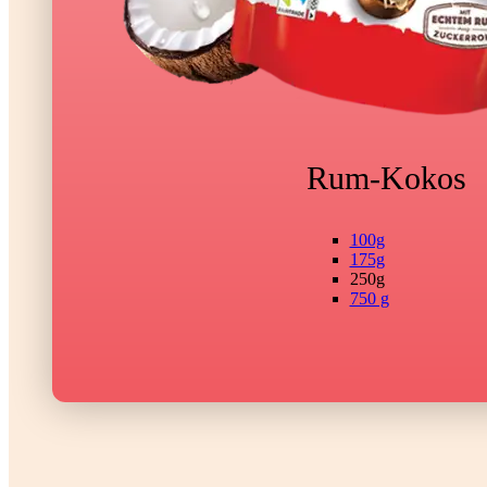
Rum-Kokos
100g
175g
250g
750 g