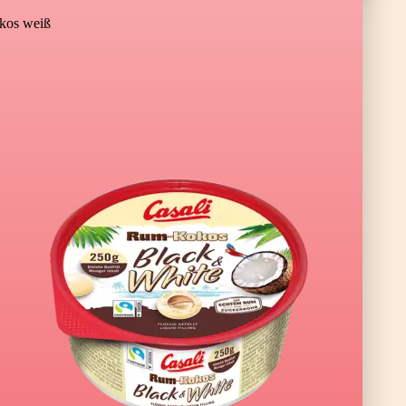
os weiß