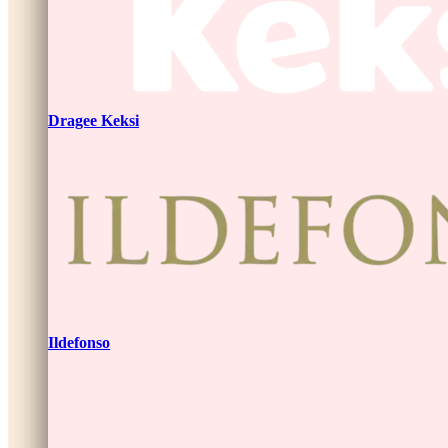
Dragee Keksi
Ildefonso