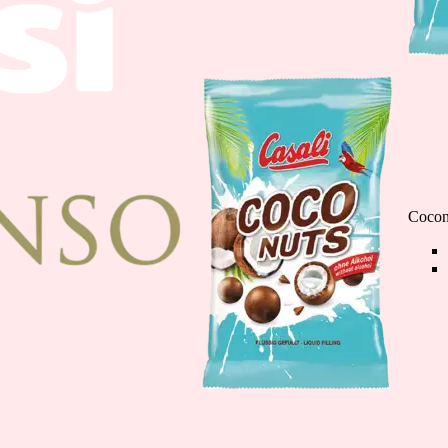
Čokoladne Banane m
110g
Cocon